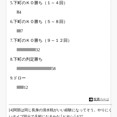
5.下町のＫＯ勝ち（１～４回）
4
6.下町のＫＯ勝ち（５～８回）
7
7.下町のＫＯ勝ち（９～１２回）
32
8.下町の判定勝ち
58
9.ドロー
12
投票ページ
[4]阿部は同じ長身の清水戦がいい経験になってそう。やりにく
いタイプ同士で凡戦になるかな│ヒサシ│4/27