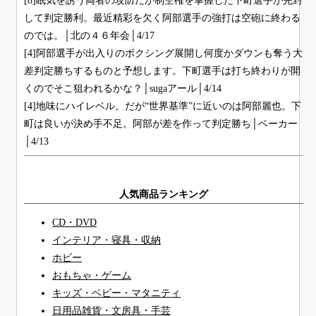
[8]眠気を誘う両者の攻防だが制空権を掌握した下町選手が完封
して判定勝利。最近精彩を欠く阿部選手の強打は空砲に終わる
のでは。│北の４６年会│4/17
[4]阿部選手が出入りのボクシング展開し何度かダウンも奪う大
差判定勝ちするものと予想します。下町選手は打ち終わりが開
くのでそこ狙われるかな？│sugaアール│4/14
[4]地味にハイレベル。だが“世界基準”に近いのは阿部麗也。下
町は良いが決め手不足。阿部が差を作って判定勝ち│ベーカー
│4/13
人気商品ランキング
CD・DVD
インテリア・寝具・収納
ホビー
おもちゃ・ゲーム
キッズ・ベビー・マタニティ
日用品雑貨・文房具・手芸