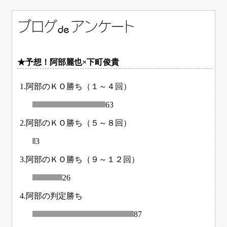
★予想！阿部麗也×下町俊貴
1.阿部のＫＯ勝ち（１～４回）
63
2.阿部のＫＯ勝ち（５～８回）
3
3.阿部のＫＯ勝ち（９～１２回）
26
4.阿部の判定勝ち
87