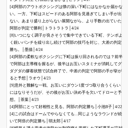
[4]阿部のアウトボクシングは懐の深い下町にはなかなか届かな
い。一方、下町はスピードのある阿部を見過ぎてしまい手が出
ない。あまり盛り上がらない展開ながら、より手数の出ていた
阿部が判定で勝利│トラトラトラ│4/24
[8]いつになく調子が良さそうで集中できている下町、テンポよ
く鋭いパンチを繰り出し続けて阿部の技巧を封じ、大差の判定
勝ち。│墨描│4/24
[4]阿部の柔軟なボクシングに下町は振り回されるのでは？前半
で阿部は主導権を握るが、後半はお互いスタミナが消耗してグ
ダグダの膠着状態で試合終了で、中差の判定で阿部の手が挙が
ると予想│ラオウ│4/23
[9]意外と難解な一戦、お互いにダウン1度づつ取り合うくらい
にはなりそうだが、その後がお互い決め手を欠いてドローと予
想。│茶葉│4/23
[4]阿部にとって好相性と見る。阿部の判定勝ち│小池B子│4/22
[4]この試合はドームでやらなくても...同じようなラウンドが続
いて阿倍の判定勝ち│弱太郎│4/17