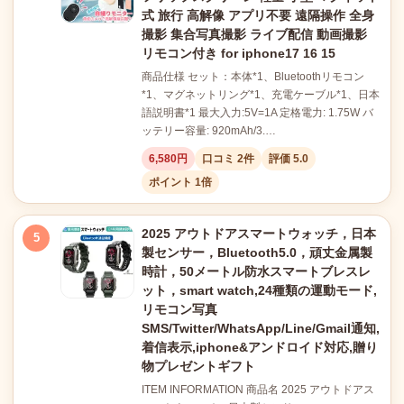
式 旅行 高解像 アプリ不要 遠隔操作 全身
撮影 集合写真撮影 ライブ配信 動画撮影
リモコン付き for iphone17 16 15
商品仕様 セット：本体*1、Bluetoothリモコン
*1、マグネットリング*1、充電ケーブル*1、日本
語説明書*1 最大入力:5V=1A 定格電力: 1.75W バ
ッテリー容量: 920mAh/3.…
6,580円
口コミ 2件
評価 5.0
ポイント 1倍
2025 アウトドアスマートウォッチ，日本
5
製センサー，Bluetooth5.0，頑丈金属製
時計，50メートル防水スマートブレスレ
ット，smart watch,24種類の運動モード,
リモコン写真
SMS/Twitter/WhatsApp/Line/Gmail通知,
着信表示,iphone&アンドロイド対応,贈り
物プレゼントギフト
ITEM INFORMATION 商品名 2025 アウトドアス