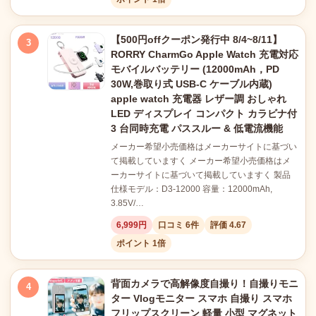
【500円offクーポン発行中 8/4~8/11】
3
RORRY CharmGo Apple Watch 充電対応
モバイルバッテリー (12000mAh，PD
30W,巻取り式 USB-C ケーブル内蔵)
apple watch 充電器 レザー調 おしゃれ
LED ディスプレイ コンパクト カラビナ付
3 台同時充電 パススルー & 低電流機能
メーカー希望小売価格はメーカーサイトに基づい
て掲載していますく メーカー希望小売価格はメ
ーカーサイトに基づいて掲載していますく 製品
仕様モデル：D3-12000 容量：12000mAh,
3.85V/…
6,999円
口コミ 6件
評価 4.67
ポイント 1倍
背面カメラで高解像度自撮り！自撮りモニ
4
ター Vlogモニター スマホ 自撮り スマホ
フリップスクリーン 軽量 小型 マグネット