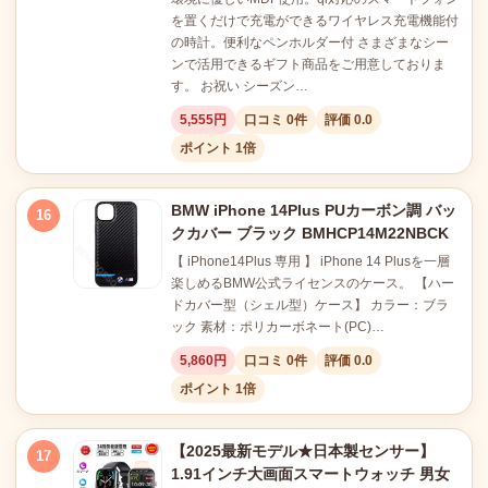
を置くだけで充電ができるワイヤレス充電機能付
の時計。便利なペンホルダー付 さまざまなシー
ンで活用できるギフト商品をご用意しておりま
す。 お祝い シーズン…
5,555円
口コミ 0件
評価 0.0
ポイント 1倍
BMW iPhone 14Plus PUカーボン調 バッ
16
クカバー ブラック BMHCP14M22NBCK
【 iPhone14Plus 専用 】 iPhone 14 Plusを一層
楽しめるBMW公式ライセンスのケース。 【ハー
ドカバー型（シェル型）ケース】 カラー：ブラ
ック 素材：ポリカーボネート(PC)…
5,860円
口コミ 0件
評価 0.0
ポイント 1倍
【2025最新モデル★日本製センサー】
17
1.91インチ大画面スマートウォッチ 男女