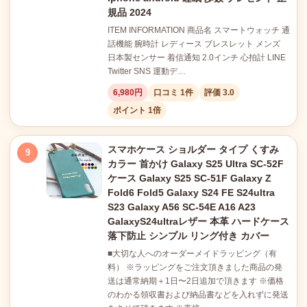
規品 2024
ITEM INFORMATION 商品名 スマートウォッチ 通
話機能 腕時計 レディース ブレスレット メンズ
日本製センサー 着信通知 2.0インチ 心拍計 LINE
Twitter SNS 運動デ…
6,980円
口コミ 1件
評価 3.0
ポイント 1倍
スマホケース ショルダー タイプ くすみ
9
カラー 首かけ Galaxy S25 Ultra SC-52F
ケース Galaxy S25 SC-51F Galaxy Z
Fold6 Fold5 Galaxy S24 FE S24ultra
S23 Galaxy A56 SC-54E A16 A23
GalaxyS24ultraレザー 本革 ハードケース
落下防止 シンプル リング付き カバー
■大切な人へのオーダーメイドラッピング（有
料） ※ラッピングをご注文頂きました商品の発
送は通常納期＋1日〜2日追加で頂きます ※価格
のわかる領収書および納品書などを入れずに発送