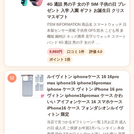
4G 通話 男の子 女の子 SIM 子供の日 プレ
ゼント 入学 入園 ギフト お誕生日 クリス
マスギフト
ITEM INFORMATION 商品名 スマートウォッチ 日
本製センサー搭載 子供用 GPS 防水 こども用 多
機能 腕時計 キッズ携帯 見守りウォッチ スマート
バンド 4G 通話 男の子 女の子 …
9,980円
口コミ 1件
評価 4.0
ポイント 1倍
ルイヴィトン iphoneケース 16 16pro
12
max iphone16 iphone16promax
iphone ケース ヴィトン iPhone 16 pro
ヴィトン iphone16promax ケース かわ
いい アイフォンケース 16 スマホケース
iPhone16 ケース フォンダシオンルイヴ
ィトン 限定
当店で見つかるギフトシーン一覧 1月お正月 成人
の日 成人式 ご挨拶 お年賀2月バレンタイン 本命