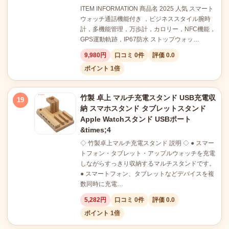
ITEM INFORMATION 商品名 2025 人気 スマート
ウォッチ通話機能付き ，ビジネススタイル腕時
計，多機能管理，万歩計，カロリー，NFC機能，
GPS運動軌跡，IP67防水 ストップウォッ…
9,980円
口コミ 0件
評価 0.0
ポイント 1倍
竹製 卓上 マルチ充電スタンド USB充電収
19
納 スマホスタンド タブレットスタンド
Apple Watchスタンド USBポート
&times;4
◇ 竹製卓上マルチ充電スタンド 説明 ◇ ● スマー
トフォン・タブレット・アップルウォッチを充電
しながらすっきり収納するマルチスタンドです。
● スマートフォン、タブレットなどデバイスを複
数同時に充電…
5,282円
口コミ 0件
評価 0.0
ポイント 1倍