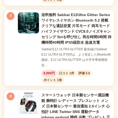
送料無料 Sabbat E12Ultra Glitter Series
7
ワイヤレスイヤホン Bluetooth 5.2 搭載
クリアな通話音質 片耳モード 両耳モード
ハイファイサウンド CVC8.0ノイズキャン
セリング Siriを呼び出し 再生時間6時間 待
機時間40時間 IPX5级防水 急速充電
Sabbat E12 ULTRA GLITTER 最先端のSabbat
E12 ULTRA GLITTERは、より安定したBluetooth
接続。E12 ULTRA GLITTER は大手半導体開発
会…
8,980円
口コミ 1件
評価 5.0
ポイント 1倍
スマートウォッチ 日本製センサー通話機
8
能 腕時計 レディース ブレスレット メン
ズ 日本製センサー 着信通知 2.0インチ 心
拍計 LINE Twitter SNS 運動データ
iphone android 睡眠 歩数 プレゼント 正