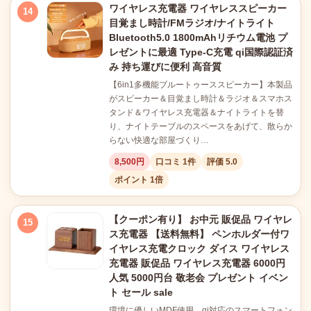
ワイヤレス充電器 ワイヤレススピーカー
14
目覚まし時計/FMラジオ/ナイトライト
Bluetooth5.0 1800mAhリチウム電池 プ
レゼントに最適 Type-C充電 qi国際認証済
み 持ち運びに便利 高音質
【6in1多機能ブルートゥーススピーカー】本製品
がスピーカー＆目覚まし時計＆ラジオ＆スマホス
タンド＆ワイヤレス充電器＆ナイトライトを替
り、ナイトテーブルのスペースをあげて、散らか
らない快適な部屋づくり…
8,500円
口コミ 1件
評価 5.0
ポイント 1倍
【クーポン有り】 お中元 販促品 ワイヤレ
15
ス充電器 【送料無料】 ペンホルダー付ワ
イヤレス充電クロック ダイス ワイヤレス
充電器 販促品 ワイヤレス充電器 6000円
人気 5000円台 敬老会 プレゼント イベン
ト セール sale
環境に優しいMDF使用。qi対応のスマートフォン