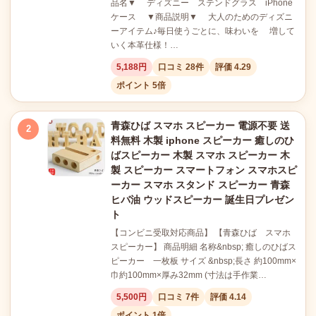
品名▼ ディズニー ステンドグラス iPhone
ケース ▼商品説明▼ 大人のためのディズニ
ーアイテム♪毎日使うごとに、味わいを 増して
いく本革仕様！…
5,188円
口コミ 28件
評価 4.29
ポイント 5倍
青森ひば スマホ スピーカー 電源不要 送
2
料無料 木製 iphone スピーカー 癒しのひ
ばスピーカー 木製 スマホ スピーカー 木
製 スピーカー スマートフォン スマホスピ
ーカー スマホ スタンド スピーカー 青森
ヒバ油 ウッドスピーカー 誕生日プレゼン
ト
【コンビニ受取対応商品】 【青森ひば スマホ
スピーカー】 商品明細 名称&nbsp; 癒しのひばス
ピーカー 一枚板 サイズ &nbsp;長さ 約100mm×
巾約100mm×厚み32mm (寸法は手作業…
5,500円
口コミ 7件
評価 4.14
ポイント 1倍