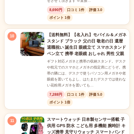
をさせて頂きます ※直接…
8,690円
口コミ 1件
評価 3.0
ポイント 1倍
【送料無料】【名入れ】モバイル＆メガネ
10
スタンド ブラック 父の日 敬老の日 還暦
退職祝い 誕生日 眼鏡立て スマホスタンド
ペン立て 携帯 老眼鏡 おしゃれ 男性 父親
ギフト対応メガネと携帯の収納スタンド。デスク
や枕元でのスマホとメガネの指定席にどうぞ。携
帯の隣には、デスクで使うパソコン用メガネや老
眼鏡を置いてもよし、はたまたデスクでは使わな
い花粉用メガネを置いても…
7,288円
口コミ 1件
評価 5.0
ポイント 1倍
スマートウォッチ 日本製センサー搭載 子
11
供用 GPS 防水 こども用 多機能 腕時計 キ
ッズ携帯 見守りウォッチ スマートバンド