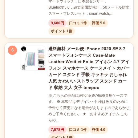
マートウォッチ，日本製センサー，
Bluetooth5.0，頑丈金属製時計，50メートル防水
スマートブレスレット，smart watch,…
9,680円
口コミ 1件
評価 5.0
ポイント 1倍
送料無料 メール便 iPhone 2020 SE 8 7
6
スマートフォンケース Case-Mate
Leather Wrsitlet Folio アイホン 4.7 アイ
フォン スマホケース ケースメイト カバー
カード スタンド 手帳 キラキラ おしゃれ
人気 かわいい ストラップ スタンド カー
ド 収納 大人 女子 tempoo
※ こちらの商品はiPhone 8/7/6s/6専用ケースで
す。 ※ 本製品はデザイン・仕様は改良のために
予告なく変更になる場合がありますのであらかじ
めご了承ください。 ★ おすすめアイテム こち
らの…
7,678円
口コミ 1件
評価 4.0
ポイント 1倍