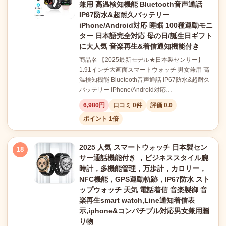
兼用 高温検知機能 Bluetooth音声通話
IP67防水&超耐久バッテリー
iPhone/Android対応 睡眠 100種運動モニ
ター 日本語完全対応 母の日/誕生日ギフト
に大人気 音楽再生&着信通知機能付き
商品名 【2025最新モデル★日本製センサー】
1.91インチ大画面スマートウォッチ 男女兼用 高
温検知機能 Bluetooth音声通話 IP67防水&超耐久
バッテリー iPhone/Android対応…
6,980円
口コミ 0件
評価 0.0
ポイント 1倍
2025 人気 スマートウォッチ 日本製セン
18
サー通話機能付き ，ビジネススタイル腕
時計，多機能管理，万歩計，カロリー，
NFC機能，GPS運動軌跡，IP67防水 スト
ップウォッチ 天気 電話着信 音楽製御 音
楽再生smart watch,Line通知着信表
示,iphone&コンパチブル対応男女兼用贈
り物