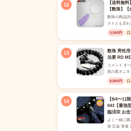
【送料無料
12
【数珠】【
数珠の商品詳
ストとも言わ
5,500円
口
数珠 男性用
13
法要 RD M
コメント す
黒の黒オニキ
8,800円
口
【8/4〜1
14
043【最強
臨済宗 お念
よく一緒に購入
壺 広金 骨壷 