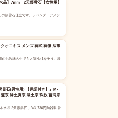
水晶】7mm 2天藤雲石【女性用】
る石の籐雲石仕立です。ラベンダーアメジ
…
ックオニキス メンズ 葬式 葬儀 法事
のお数珠の中でも人気No.1を争う、漆
虎目石(男性用) 【保証付き】』M-
蓮宗 浄土真宗 浄土宗 珠数 曹洞宗
水晶 2天藤雲石 』W4,730円陶器製 骨