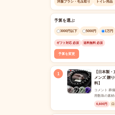
洋服ブラシ・毛玉取り
トイレ用品
予算を選ぶ
3000円以下
5000円
1万円
ギフト対応 必須
送料無料 必須
予算を変更
【日本製・京
1
メンズ 贈り
料】
コメント 葬
用数珠の素材
6,600円
口