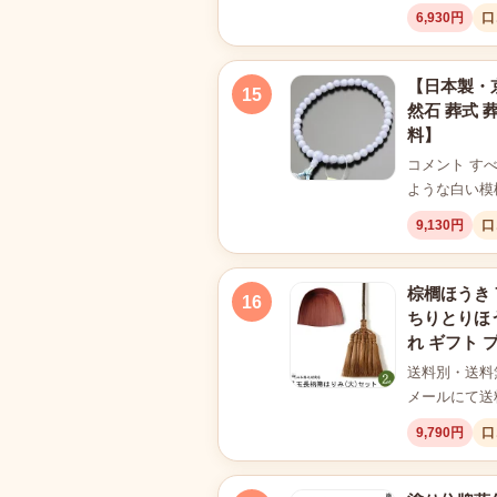
6,930円
口
【日本製・京
15
然石 葬式 葬
料】
コメント す
ような白い模
9,130円
口
棕櫚ほうき 
16
ちりとりほう
れ ギフト 
送料別・送料
メールにて送
9,790円
口