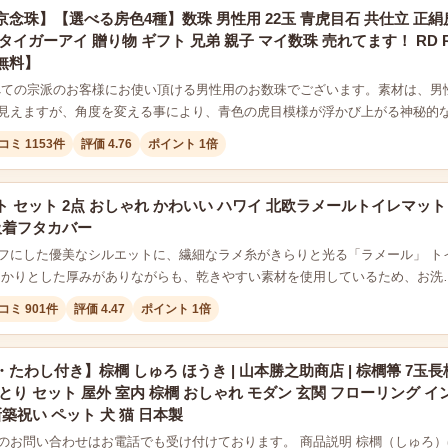
念珠】【選べる房色4種】数珠 男性用 22玉 青虎目石 共仕立 正絹
タイガーアイ 贈り物 ギフト 兄弟 親子 マイ数珠 売れてます！ RD RM 
無料】
べての宗派のお客様にお使い頂ける男性用のお数珠でございます。素材は、男
見えますが、角度を変える事により、青色の虎目模様が浮かび上がる神秘的
コミ 1153件
評価 4.76
ポイント 1倍
 セット 2点 おしゃれ かわいい ハワイ 北欧ラメールトイレマット
吸着フタカバー
フにした優美なシルエットに、繊細なラメ糸がきらりと光る「ラメール」 ト
っかりとした厚みがありながらも、乾きやすい素材を使用しているため、お洗
コミ 901件
評価 4.47
ポイント 1倍
たわし付き】棕櫚 しゅろ ほうき | 山本勝之助商店 | 棕櫚箒 7玉長
とり セット 屋外 室内 棕櫚 おしゃれ モダン 玄関 フローリング イ
新築祝い ペット 犬 猫 日本製
のお問い合わせはお電話でも受け付けております。 商品説明 棕櫚（しゅろ