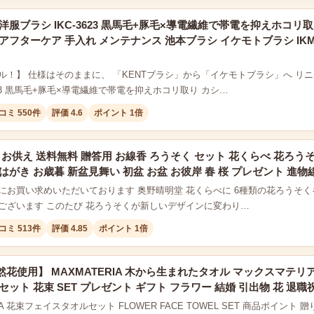
洋服ブラシ IKC-3623 黒馬毛+豚毛×導電繊維で帯電を抑えホコリ
アフターケア 手入れ メンテナンス 池本ブラシ イケモトブラシ IKMT
ル！】 仕様はそのままに、 「KENTブラシ」から「イケモトブラシ」へ リニ
3623 黒馬毛+豚毛×導電繊維で帯電を抑えホコリ取り カシ…
コミ 550件
評価 4.6
ポイント 1倍
 お供え 送料無料 贈答用 お線香 ろうそく セット 花くらべ 花ろう
はがき お歳暮 新盆見舞い 初盆 お盆 お彼岸 春 桜 プレゼント 進物
にお買い求めいただいております 奥野晴明堂 花くらべに 6種類の花ろうそくを
ございます このたび 花ろうそくが新しいデザインに変わり…
コミ 513件
評価 4.85
ポイント 1倍
花使用】 MAXMATERIA 木から生まれたタオル マックスマテリ
セット 花束 SET プレゼント ギフト フラワー 結婚 引出物 花 退職
RIA 花束フェイスタオルセット FLOWER FACE TOWEL SET 商品ポイ