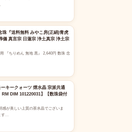
…
念珠『送料無料 みやこ房(正絹)青虎
葬儀 真言宗 日蓮宗 浄土真宗 浄土宗
『ちりめん 無地 黒』 2,640円 数珠 念
スモーキークォーツ 煙水晶 宗派共通
 DIM 101220031】【数珠袋付
明感が美しい上質の茶水晶でございま
ます…