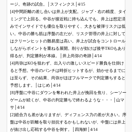
ージ。奇跡の試合。│スフィンクス│4/15
[4]中間距離の差し合いは井上が支配。ジャブ・右の精度、タイ
ミングで上回る。中谷が接近戦に持ち込んでも、井上は想定済
みでインサイドでも優位を取りやすく、大きな被弾リスクは低
い。中谷の勝ち筋は序盤の左だが、リスク管理の井上に対して
はクリーンヒットの難易度は高い。井上が試合をコントロール
しながらポイントを重ねる展開。削りが効けば後半TKOもあり
得るが、判定勝利が本線。│井上尚弥の奇跡│4/14
[4]尚弥はKOを狙わず、出入りの激しいスピード勝負を仕掛け
ると予想。中谷のパンチは時折ヒットするが、効かせるまでに
は至らず、その結果、尚弥がほぼフルマークで判定勝ちすると
予想します。│はじめ│4/14
[8]序盤に中谷にダウンを奪われた井上が挽回を焦り、シーソー
ゲームが続くが、中谷の判定勝ちで終わるような・・・│山マ
サ│4/14
[2]総合力も差がありますが、ディフェンス力の差が大きい。序
盤は中谷が距離を取り拮抗するかもしれないが、中盤には井上
が抜け出し応戦する中谷を倒す。│四海鮮│4/14