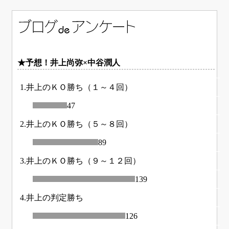
★予想！井上尚弥×中谷潤人
1.井上のＫＯ勝ち（１～４回）
47
2.井上のＫＯ勝ち（５～８回）
89
3.井上のＫＯ勝ち（９～１２回）
139
4.井上の判定勝ち
126