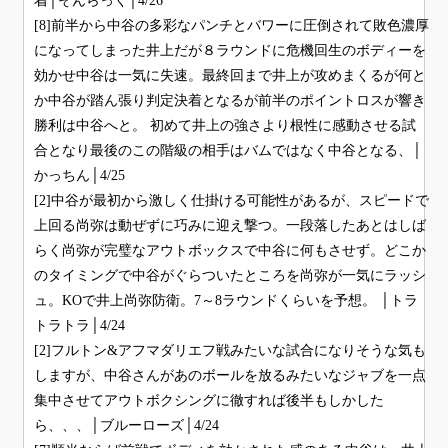
着│そんらっく│4/26
[8]前半から中谷の多彩なパンチとバワーに圧倒されて敗色濃厚
になってしまった井上だが８ラウンドに危機回生のボディーを
効かせ中谷は一気に失速。最終回まで井上が攻めまくるが何と
か中谷が踏ん張り判定決着となるが前半のポイントロスが響き
勝利は中谷へと。 初めて井上の強さより根性に感動させる試
合となり最後のこの階級の相手はバムではなく中谷となる、│
かっちん│4/25
[2]中谷が最初から激しく仕掛ける可能性があるが、スピードで
上回る尚弥は動ぜずに巧みに迎え撃つ。一段落したあとはしば
らく尚弥が完璧なアウトボックスで中谷に何もさせず。どこか
のタイミングで中谷がぐらついたところを尚弥が一気にラッシ
ュ。KOで井上尚弥防衛。7～8ラウンドくらいを予想。 │トラ
トラトラ│4/24
[2]フルトン&アフマダリエフ戦みたいな試合になりそうな気も
しますが、中谷さんがあのボールを放るみたいなジャブを一点
集中させてアウトボクシングに徹すれば後半もしかした
ら、、、│ブルーローズ│4/24