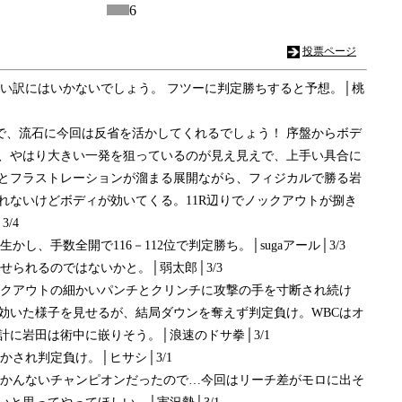
6
投票ページ
ない訳にはいかないでしょう。 フツーに判定勝ちすると予想。│桃
ので、流石に今回は反省を活かしてくれるでしょう！ 序盤からボデ
、やはり大きい一発を狙っているのが見え見えで、上手い具合に
とフラストレーションが溜まる展開ながら、フィジカルで勝る岩
れないけどボディが効いてくる。11R辺りでノックアウトが捌き
/4
かし、手数全開で116－112位で判定勝ち。│sugaアール│3/3
せられるのではないかと。│弱太郎│3/3
ノックアウトの細かいパンチとクリンチに攻撃の手を寸断され続け
効いた様子を見せるが、結局ダウンを奪えず判定負け。WBCはオ
に岩田は術中に嵌りそう。│浪速のドサ拳│3/1
かされ判定負け。│ヒサシ│3/1
くわかんないチャンピオンだったので…今回はリーチ差がモロに出そ