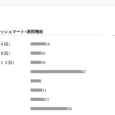
ッシュマート×岩田翔吉
～４回）
14
～８回）
10
～１２回）
10
47
8
11
13
34