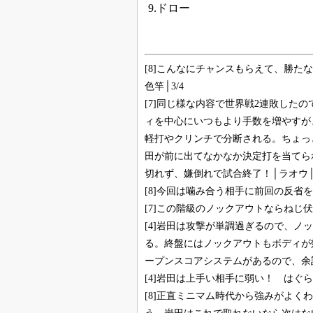
9.ドロー
[8]こんなにチャンスもらえて、勝た
色竿│3/4
[7]同じ様な内容で世界戦2連敗した
ィを中心にいつもより手数を増やすが
軽打やクリンチで分断される。ちょっ
田が前に出てなかなか決定打を当てら
切れず、嫌倒れで試合終了！│ラオウ│3
[8]今回は噛み合う相手に前回の反省を生
[7]この階級のノックアウトならねじ伏
[4]岩田は攻撃が単調過ぎるので、
る。終盤にはノックアウトもボディが
ープンスコアシステムがあるので、余計
[4]岩田は上手い相手に弱い！ はぐら
[8]正直ミニマム時代から強みがよ