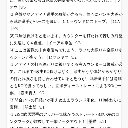
た。肩が万全ならば武居の判定勝ちかなと思いますけど…│ラ
オウ│9/5
[3]序盤ややメディナ選手の攻勢が光るも、徐々にパンチ力差か
ら武居選手がペースを奪い、１１ラウンドにストップ。│非Ａ
│9/3
[8]武居は負けると思います。カウンターを打たれて苦しみ終盤
に失速して４点差。│イーアル拳缶│9/3
[4]ここは苦戦の末判定勝ちでしょう。ラフな大振りを空振りす
るシーンが多そう。│ヒサシヤマ│9/2
[1]メディナの打ち終わりに被せてくる右カウンターは警戒が必
要。これまで4敗中KO負けはなく、頑丈そうな体幹からかなり
の打たれ強さを持ち合わせていると思うが、武居選手には是非
ともKOで勝って欲しい。左ボディーストレートによるKOに一
票。│春田真人│9/2
[3]間合いへの戸惑いが消えぬままラウンド消化。11R終わりに
棄権。│弱太郎│9/1
[1]2Rに武居選手のアッパー気味かつストレートっぽい左のロ
ングフックが炸裂して一撃ノックアウト！│墨描│8/31