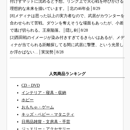
付けずマットに沈めると予想。リング上で天心戦を呼びかける
理想的な未来を描いています。│北の46年会│8/29
[8]メディナは思った以上の実力者なので、武居がカウンターを
合わせられて苦戦。ダウンを奪えそうな場面もあったが、小差
で逃げ切られる。王座陥落。│隠し剣│8/28
[2]西田戦のイメージが染み付きすぎてるきらいはあるが、メデ
ィナが当てられる距離探してる間に武居に撃墜、という光景し
か浮かばない…│実況勢│8/28
人気商品ランキング
CD・DVD
インテリア・寝具・収納
ホビー
おもちゃ・ゲーム
キッズ・ベビー・マタニティ
日用品雑貨・文房具・手芸
ジュエリー・アクセサリー