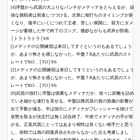
[4]序盤から武居の大ぶりなパンチがメディナをとらえるが、頑
強な挑戦者は前進しつづける。次第に相打ちのタイミングが多
くなり、後半にいくにつれて王者、苦しい展開に。双方にダメ
ージが蓄積した中で終了のゴング。微妙ながらも武井が防衛。
│トラトラトラ│9/8
[]メディナの公開練習は来日してすぐというのもあるでしょう
が、あまり怖さを感じなかった。中盤７Rあたりに武居のスト
レートでKO…│TO│9/6
[2]メディナの公開練習は来日してすぐというのもあるでしょう
が、あまり怖さを感じなかった。中盤７Rあたりに武居のスト
レートでKO…│TO│9/6
[8]武居の強打に序盤は慎重なメディナだが、徐々に距離を詰め
ていき細かな連打を見せる。中盤以降武居の肩の負傷の影響が
出て手数が減る。半ば強引にメディナがプレッシャーを掛けて
攻勢を取るが決定打は無く試合終了。中差でメディナの手が挙
がる。正直武居にとってはあまり相性は良くない相手だと思う
し、前戦では肩の回復具合がわからなかった点も考慮しまし