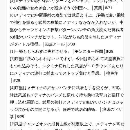
[4]メディナの鋭い右のリターンと左ジャブ、フックは怖い、互
いの距離のせめぎ合いが続きそうで判定へ。│茶葉│8/31
[8]メディナは中間距離の攻防では武居より上、序盤は遠い距離
で強打を振るう武居の攻撃にメディナなかなか入れないが、中
盤からチャンピオンの攻撃パターンパンチの角度読んだ挑戦者
の細かいパンチがヒット。2-1ながらも終盤を制したメディナ
がタイトル獲得。│sugaアール│8/30
[1]一発ももらわずに失神させる。│モンスター座間│8/29
[7]序盤に決められればいいですが、今回は粘られて終盤勝負に
もつれ込みそう。スタミナ切れした武居が１０ラウンドあたり
にメディナの連打に捕まってストップ負けと予想。│桃色竿
│8/29
[4]序盤はメディナの細かいパンチに武居も手を焼くが、5R以
降は武居もメディナのパンチに慣れて持ち前の攻撃力と強打で
押し込む展開に。武居の強打とメディナの細かいパンチはジャ
ッジ泣かせの展開になるが、僅差で武居の防衛。│浪速のドサ
拳│8/29
[2]武居チャンピオンの成長曲線が想定以上で、メディナを寄せ