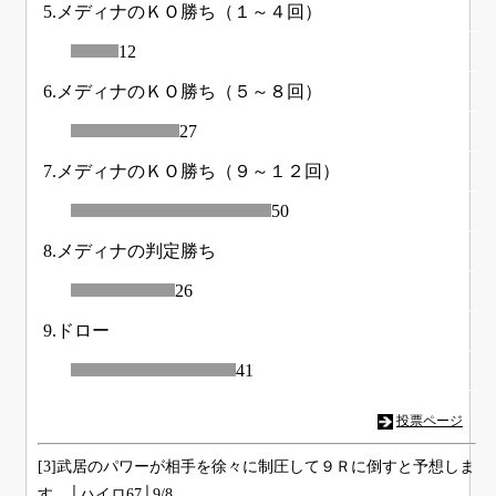
5.メディナのＫＯ勝ち（１～４回）
12
6.メディナのＫＯ勝ち（５～８回）
27
7.メディナのＫＯ勝ち（９～１２回）
50
8.メディナの判定勝ち
26
9.ドロー
41
投票ページ
[3]武居のパワーが相手を徐々に制圧して９Ｒに倒すと予想しま
す。│ハイロ67│9/8