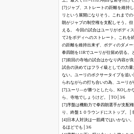
上。最大で117-111の明白な差を付
[7]ジャブ、ストレートの距離を維
リという展開になりそう。これまでの
朗がジャブの制空権を支配しそう。但
える。 今回の試合はユーリがボディ
て2をボディへのストレート。これを
の距離を維持出来ず、ボディのダメー
拳四朗を11Rでユーリが仕留め切る。
[7]前回の寺地の試合はかなり内容が
試合の決めてはフライ級としての力量
ない。ユーリのボクサータイプを追い
られながらの打ち合いの為、ユーリが後
[7]ユーリ―が勝つとしたら、KOし
ら、寺地でしょうけど。│TO│3/6
[7]序盤は機動力で拳四朗選手が支
り、終盤１０ラウンドにストップ。│非Ａ
[4]日本人対決は一筋縄ではいかない
るほどでも│3/6