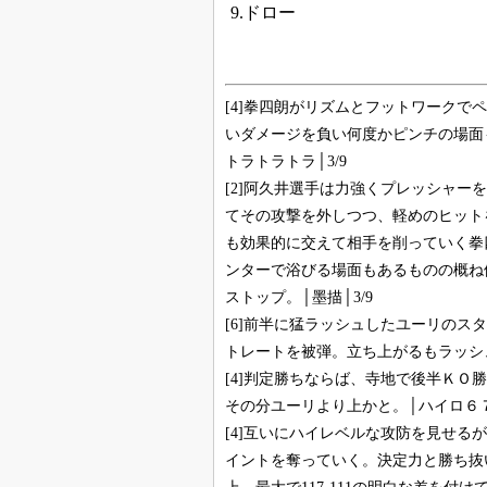
9.ドロー
[4]拳四朗がリズムとフットワーク
いダメージを負い何度かピンチの場面も
トラトラトラ│3/9
[2]阿久井選手は力強くプレッシャ
てその攻撃を外しつつ、軽めのヒット
も効果的に交えて相手を削っていく拳
ンターで浴びる場面もあるものの概ね
ストップ。│墨描│3/9
[6]前半に猛ラッシュしたユーリのス
トレートを被弾。立ち上がるもラッシュさ
[4]判定勝ちならば、寺地で後半Ｋ
その分ユーリより上かと。│ハイロ６７│
[4]互いにハイレベルな攻防を見せ
イントを奪っていく。決定力と勝ち抜