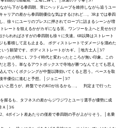
けて拳四朗が2階級統一王者に輝く。│浪速のドサ拳│3/7
持しながら下がる拳四朗、常にヘッドムーブを維持しながら追うユー
キャリアの差から拳四朗優位な気はするけれど…。3Rまでは拳四
し、徐々にユーリのプレスに押されてロープに詰まるシーンが増
ストレートを狙えるかがカギになる筈。ワンツーを上へと見せかけ
続けられればさすがの拳四朗も徐々に失速。6R以降はストレート
ジも蓄積して足も止まる。 ボディストレートでダメージを溜めた
という願望です。ボディストレートがカギ。│地方土人│3/7
良かったが特にＬ.フライ時代と変わったところが無い印象。この
だと思う。単なるアウトボックスで寺地が勝つなんてとても思え
込んでいくボクシングが中盤以降効いてくると思う。ペースを取
半優位に進むと予想。│ジョニー│3/7
かないと思うが、終盤でそのKOが出るかも…。 判定まで行った
配権を握るも、タフネスの差からジワジワとユーリ選手が優勢に成
│3/6
。2、4ポイント差あたりの僅差で拳四朗の手が上がりそう。│名乗