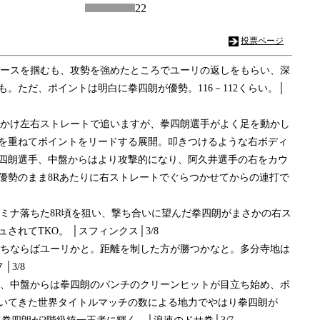
22
投票ページ
でペースを掴むも、攻勢を強めたところでユーリの返しをもらい、深
。ただ、ポイントは明白に拳四朗が優勢。116－112くらい。│
ーをかけ左右ストレートで追いますが、拳四朗選手がよく足を動かし
を重ねてポイントをリードする展開。叩きつけるような右ボディ
四朗選手、中盤からはより攻撃的になり、阿久井選手の右をカウ
優勢のまま8Rあたりに右ストレートでぐらつかせてからの連打で
タミナ落ちた8R頃を狙い、撃ち合いに望んだ拳四朗がまさかの右ス
れてTKO。 │スフィンクス│3/8
Ｏ勝ちならばユーリかと。距離を制した方が勝つかなと。多分寺地は
3/8
るが、中盤からは拳四朗のパンチのクリーンヒットが目立ち始め、ポ
いてきた世界タイトルマッチの数による地力でやはり拳四朗が