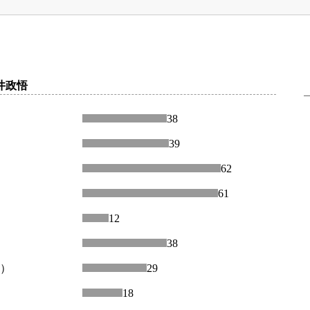
井政悟
38
39
62
61
12
38
回）
29
18