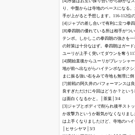
[4]序盤はお互い探り合いから静か
り、中盤からは寺地のペースになる。
手が上がると予想します。116-112位
[4]ジャブの差し合いで有利に立つ拳
[8]拳四朗の優れている所は相手が
テンポ。しかしこの拳四朗の強さを一
の対策は十分なはず。拳四朗はガード
ユーリが上手く突いてダウンを奪う117-1
[4]開始直後からユーリがプレッシ
地が前へ出ながらハイテンポなボクシ
まに振る強い右をみて寺地も無理に倒しに
[7]前戦の阿久井のパフォーマンス
良すぎただけに今回はどうか？という
は面白くなるかと。│茶葉│3/4
[3]ジャブとボディで削られ後半ス
か攻撃力というか殺気がなくなりまし
は上手くなりましたけど、寺地のハイ
│ヒサシヤマ│3/3