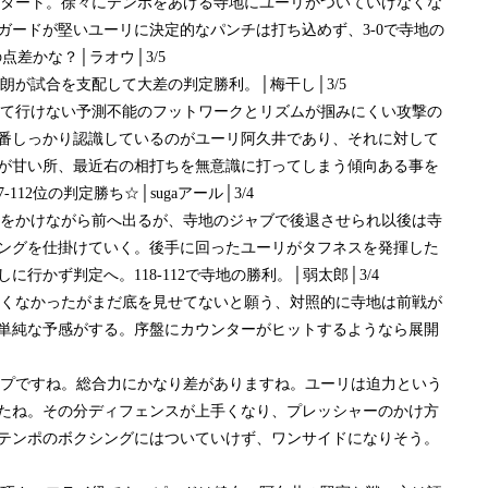
なスタート。徐々にテンポをあげる寺地にユーリがついていけなくな
ガードが堅いユーリに決定的なパンチは打ち込めず、3-0で寺地の
の点差かな？│ラオウ│3/5
四朗が試合を支配して大差の判定勝利。│梅干し│3/5
ついて行けない予測不能のフットワークとリズムが掴みにくい攻撃の
番しっかり認識しているのがユーリ阿久井であり、それに対して
が甘い所、最近右の相打ちを無意識に打ってしまう傾向ある事を
12位の判定勝ち☆│sugaアール│3/4
ャーをかけながら前へ出るが、寺地のジャブで後退させられ以後は寺
ングを仕掛けていく。後手に回ったユーリがタフネスを発揮した
行かず判定へ。118-112で寺地の勝利。│弱太郎│3/4
は良くなかったがまだ底を見せてないと願う、対照的に寺地は前戦が
単純な予感がする。序盤にカウンターがヒットするようなら展開
トップですね。総合力にかなり差がありますね。ユーリは迫力という
たね。その分ディフェンスが上手くなり、プレッシャーのかけ方
テンポのボクシングにはついていけず、ワンサイドになりそう。