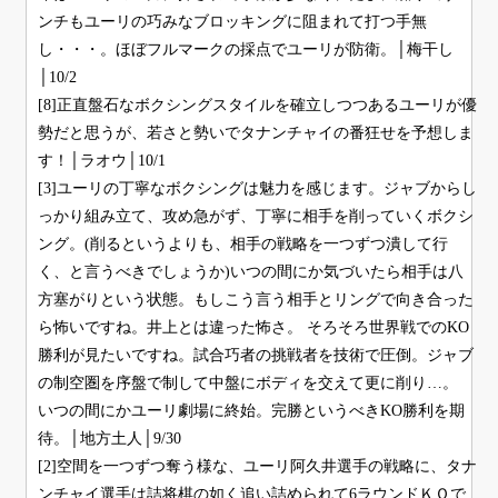
ンチもユーリの巧みなブロッキングに阻まれて打つ手無
し・・・。ほぼフルマークの採点でユーリが防衛。│梅干し
│10/2
[8]正直盤石なボクシングスタイルを確立しつつあるユーリが優
勢だと思うが、若さと勢いでタナンチャイの番狂せを予想しま
す！│ラオウ│10/1
[3]ユーリの丁寧なボクシングは魅力を感じます。ジャブからし
っかり組み立て、攻め急がず、丁寧に相手を削っていくボクシ
ング。(削るというよりも、相手の戦略を一つずつ潰して行
く、と言うべきでしょうか)いつの間にか気づいたら相手は八
方塞がりという状態。もしこう言う相手とリングで向き合った
ら怖いですね。井上とは違った怖さ。 そろそろ世界戦でのKO
勝利が見たいですね。試合巧者の挑戦者を技術で圧倒。ジャブ
の制空圏を序盤で制して中盤にボディを交えて更に削り…。
いつの間にかユーリ劇場に終始。完勝というべきKO勝利を期
待。│地方土人│9/30
[2]空間を一つずつ奪う様な、ユーリ阿久井選手の戦略に、タナ
ンチャイ選手は詰将棋の如く追い詰められて6ラウンドＫＯで