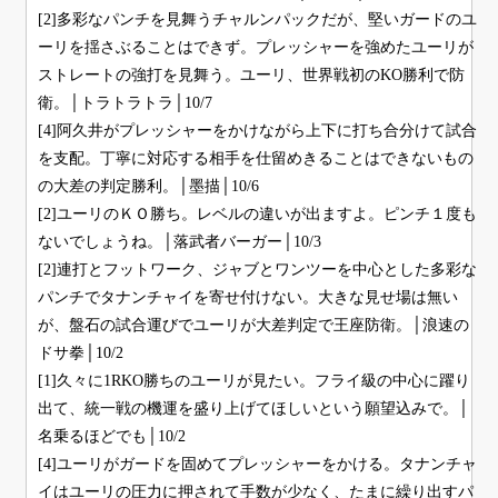
[2]多彩なパンチを見舞うチャルンパックだが、堅いガードのユ
ーリを揺さぶることはできず。プレッシャーを強めたユーリが
ストレートの強打を見舞う。ユーリ、世界戦初のKO勝利で防
衛。│トラトラトラ│10/7
[4]阿久井がプレッシャーをかけながら上下に打ち合分けて試合
を支配。丁寧に対応する相手を仕留めきることはできないもの
の大差の判定勝利。│墨描│10/6
[2]ユーリのＫＯ勝ち。レベルの違いが出ますよ。ピンチ１度も
ないでしょうね。│落武者バーガー│10/3
[2]連打とフットワーク、ジャブとワンツーを中心とした多彩な
パンチでタナンチャイを寄せ付けない。大きな見せ場は無い
が、盤石の試合運びでユーリが大差判定で王座防衛。│浪速の
ドサ拳│10/2
[1]久々に1RKO勝ちのユーリが見たい。フライ級の中心に躍り
出て、統一戦の機運を盛り上げてほしいという願望込みで。│
名乗るほどでも│10/2
[4]ユーリがガードを固めてプレッシャーをかける。タナンチャ
イはユーリの圧力に押されて手数が少なく、たまに繰り出すパ