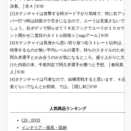
決着。│非Ａ│9/30
[2]タナンチャイは攻撃する時ガード下がり気味で、特に右アッ
パー打つ時は顔面ガラ空きになるので、ユーリは見逃さないで
しょう。右ボディで弱らせて７Ｒ左フックでユーリが１０カウ
ント聞かせ二度目のタイトル防衛☆│sugaアール│9/30
[4]タナンチャイは長身から思い切り放つ右ストレート以外は、
特筆するものが無い平均レベルの選手。待ちのスタイルのため
阿久井選手とかみ合うのかが気になるところ。盛り上がりに欠
けた内容の末、中差判定で阿久井選手が勝つと予想。│春田真
人│9/30
[4]タナンチャイは巧者なので、結構苦戦すると思います。４点
差ぐらいでなんとか防衛、では。│隠し剣│9/30
人気商品ランキング
CD・DVD
インテリア・寝具・収納