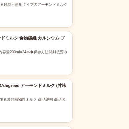
める砂糖不使用タイプのアーモンドミルク
ーモンドミルク 食物繊維 カルシウム ブ
量200ml×24本◆保存方法開封後要冷
37degrees アーモンドミルク (甘味
作る濃厚植物性ミルク 商品説明 商品名