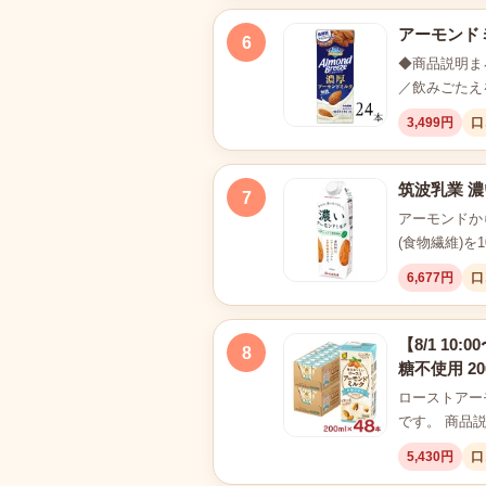
アーモンドミル
6
◆商品説明ま
／飲みごたえ
3,499円
口
筑波乳業 濃
7
アーモンドか
(食物繊維)を
6,677円
口
【8/1 1
8
糖不使用 20
ローストアー
です。 商品
5,430円
口