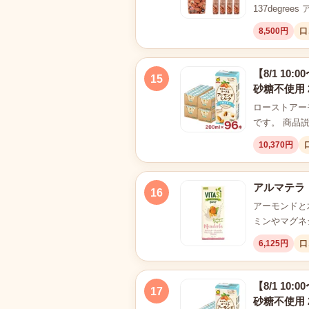
137degre
8,500円
口
【8/1 1
15
砂糖不使用 
ローストアー
です。 商品
10,370円
アルマテラ 
16
アーモンドと
ミンやマグネ
6,125円
口
【8/1 1
17
砂糖不使用 