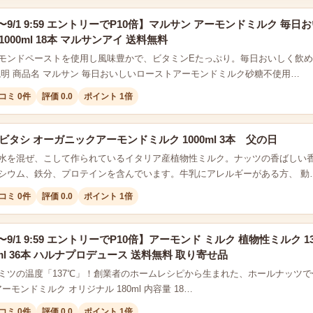
0:00〜9/1 9:59 エントリーでP10倍】マルサン アーモンドミルク
000ml 18本 マルサンアイ 送料無料
モンドペーストを使用し風味豊かで、ビタミンEたっぷり。毎日おいしく飲
説明 商品名 マルサン 毎日おいしいローストアーモンドミルク砂糖不使用…
コミ 0件
評価 0.0
ポイント 1倍
ビタシ オーガニックアーモンドミルク 1000ml 3本 父の日
水を混ぜ、こして作られているイタリア産植物性ミルク。ナッツの香ばしい
シウム、鉄分、プロテインを含んでいます。牛乳にアレルギーがある方、 動
コミ 0件
評価 0.0
ポイント 1倍
:00〜9/1 9:59 エントリーでP10倍】アーモンド ミルク 植物性ミルク 1
0ml 36本 ハルナプロデュース 送料無料 取り寄せ品
ミツの温度「137℃」！創業者のホームレシピから生まれた、ホールナッツで
es アーモンドミルク オリジナル 180ml 内容量 18…
コミ 0件
評価 0.0
ポイント 1倍