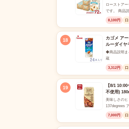
ローストアー
です。 商品
8,100円
口
カゴメ アーモ
18
ルーダイヤ
◆商品説明ま
蔵
3,312円
口
【8/1 10
19
不使用) 1
美味しさのヒ
137degree
7,000円
口