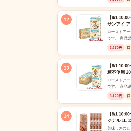
【8/1 10
12
サンアイ 
ローストアー
です。 商品
2,670円
口
【8/1 1
13
糖不使用 20
ローストアー
です。 商品
3,120円
口
【8/1 10
14
ジナル 1L
美味しさのヒ