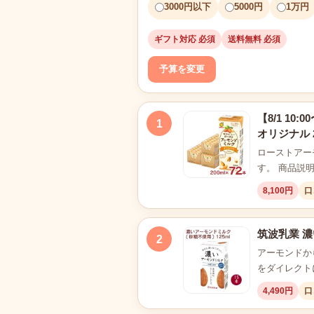
3000円以下
5000円
1万円
ギフト対応 必須
送料無料 必須
予算を変更
【8/1 1
1
オリジナル 
ローストアー
す。 商品説
8,100円
口
筑波乳業 濃
2
アーモンドか
をダイレクト
4,490円
口