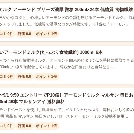
ク アーモンド ブリーズ濃厚 微糖 200ml×24本 低糖質 食物繊維 カル
ろやかなコクと、心地よいアーモンドの余韻を感じるアーモンドミルク。 既存
をアップしました。低糖質で濃厚なコクが特徴です。※1当社「アーモン…
コミ 0件
評価 0.0
ポイント 1倍
いアーモンドミルク(たっぷり食物繊維) 1000ml 6本
らつくられた植物性ミルク。アーモンド由来のビタミンEを手軽に摂取でき
100mlにつき5.1g配合しています。 滑らかな口当たりと自然な甘…
コミ 0件
評価 0.0
ポイント 1倍
0:00〜9/1 9:59 エントリーでP10倍】アーモンドミルク マルサン
0ml 48本 マルサンアイ 送料無料
モンドペーストを使用し風味豊かで、ビタミンEたっぷり。毎日おいしく飲
説明 商品名 マルサン 毎日おいしいローストアーモンドミルク砂糖不使用…
コミ 0件
評価 0.0
ポイント 1倍