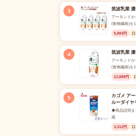
筑波乳業 濃
3
アーモンドか
(食物繊維)を
5,093円
口
筑波乳業 濃
4
アーモンドか
(食物繊維)を
12,089円
カゴメ アーモ
5
ルーダイヤ
◆商品説明ま
蔵
3,312円
口