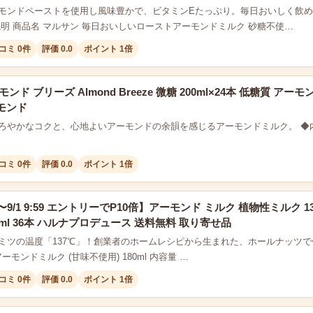
モンドペーストを使用し風味豊かで、ビタミンEたっぷり。毎日おいしく飲
説明 商品名 マルサン 毎日おいしいローストアーモンドミルク 砂糖不使…
コミ 0件
評価 0.0
ポイント 1倍
ンド ブリーズ Almond Breeze 微糖 200ml×24本 低糖質 ア
モンド
ろやかなコクと、心地よいアーモンドの余韻を感じるアーモンドミルク。 ◆内容
コミ 0件
評価 0.0
ポイント 1倍
:00〜9/1 9:59 エントリーでP10倍】アーモンド ミルク 植物性ミルク 1
80ml 36本 ハルナプロデュース 送料無料 取り寄せ品
ミツの温度「137℃」！創業者のホームレシピから生まれた、ホールナッツで
s アーモンドミルク (甘味不使用) 180ml 内容量 …
コミ 0件
評価 0.0
ポイント 1倍