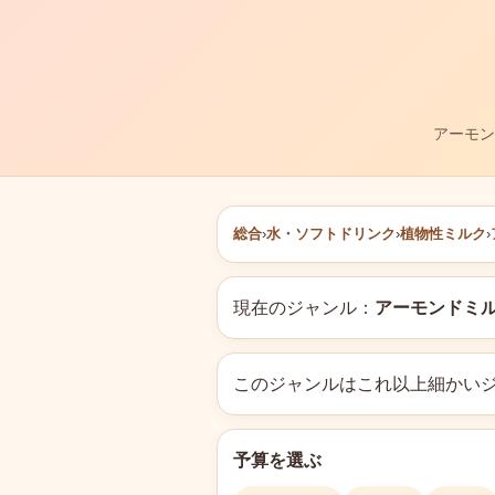
アーモン
総合
›
水・ソフトドリンク
›
植物性ミルク
›
現在のジャンル：
アーモンドミ
このジャンルはこれ以上細かい
予算を選ぶ