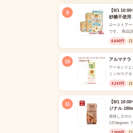
【8/1 1
9
砂糖不使用 1
ローストアー
です。 商品
6,640円
口
アルマテラ 
10
アーモンドと
ミンやマグネ
4,243円
口
【8/1 10
11
ジナル 18
美味しさのヒ
137degre
7,000円
口