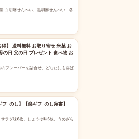
容量 白胡麻せんべい、黒胡麻せんべい 各
得】 送料無料 お取り寄せ 米菓 お
 母の日 父の日 プレゼント 食べ物 お
番のフレーバーを詰合せ、どなたにも喜ば
ト…
楽ギフ_のし】【楽ギフ_のし宛書】
つり（サラダ味6枚、しょうゆ味6枚、うめざら