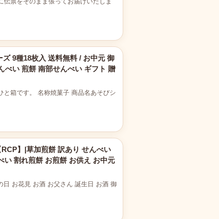
に伝票をそのまま張ってお届けいたしま
ーズ 9種18枚入 送料無料 / お中元 御
せんべい 煎餅 南部せんべい ギフト 贈
たひと箱です。 名称焼菓子 商品名あそびシ
RCP】|草加煎餅 訳あり せんべい
べい 割れ煎餅 お煎餅 お供え お中元
日 お花見 お酒 お父さん 誕生日 お酒 御