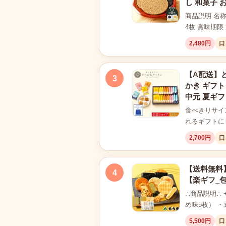
し 和菓子 
商品説明 名
4枚 賞味期
2,480円
口
【A配送】と
3
かき ギフト
中元 夏ギフ
食べきりサイ
れるギフトに
2,700円
口
【送料無料】
4
【楽ギフ_
∴商品説明∴ 
め味5枚） 
5,500円
口