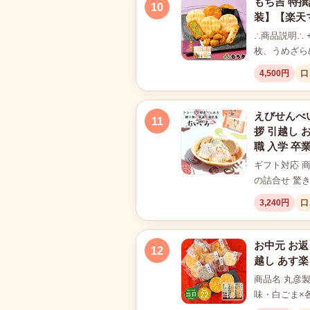
もち吉 特撰
10
装】【楽天
∴商品説明∴ 
枚、うめざら
4,500円
口
えびせんべい
11
拶 引越し 
職 入学 卒
ギフト対応 
の詰合せ 驚
3,240円
口
お中元 お返
12
越し あす楽
商品名 丸彦製
味・白ごま×各2