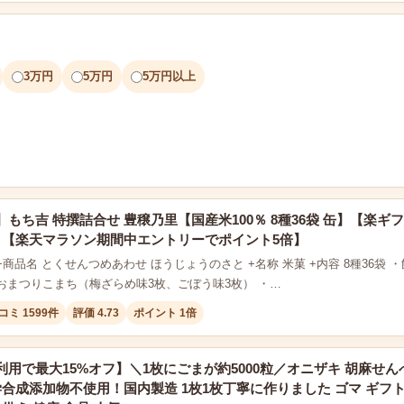
3万円
5万円
5万円以上
もち吉 特撰詰合せ 豊穣乃里【国産米100％ 8種36袋 缶】【楽
】【楽天マラソン期間中エントリーでポイント5倍】
+商品名 とくせんつめあわせ ほうじょうのさと +名称 米菓 +内容 8種36
のおまつりこまち（梅ざらめ味3枚、ごぼう味3枚） ・…
コミ 1599件
評価 4.73
ポイント 1倍
用で最大15%オフ】＼1枚にごまが約5000粒／オニザキ 胡麻せんべ
合成添加物不使用！国内製造 1枚1枚丁寧に作りました ゴマ ギフト