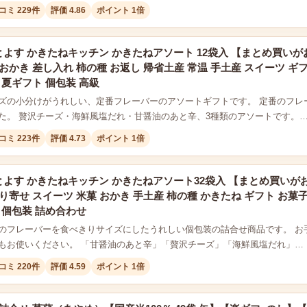
コミ 229件
評価 4.86
ポイント 1倍
よす かきたねキッチン かきたねアソート 12袋入 【まとめ買いが
おかき 差し入れ 柿の種 お返し 帰省土産 常温 手土産 スイーツ ギフ
 夏ギフト 個包装 高級
ズの小分けがうれしい、定番フレーバーのアソートギフトです。 定番のフレ
た。 贅沢チーズ・海鮮風塩だれ・甘醤油のあと辛、3種類のアソートです。
コミ 223件
評価 4.73
ポイント 1倍
よす かきたねキッチン かきたねアソート32袋入 【まとめ買いがお
り寄せ スイーツ 米菓 おかき 手土産 柿の種 かきたね ギフト お菓子
 個包装 詰め合わせ
のフレーバーを食べきりサイズにしたうれしい個包装の詰合せ商品です。 お
もお使いください。 「甘醤油のあと辛」「贅沢チーズ」「海鮮風塩だれ」…
コミ 220件
評価 4.59
ポイント 1倍