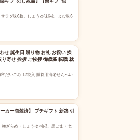
【楽ギフ_のし宛書】【楽ギフ_包
り（サラダ味6枚、しょうゆ味6枚、えび味6
わせ 誕生日 贈り物 お礼 お祝い 挨
取り寄せ 挨拶 ご挨拶 御歳暮 転職 就
容だいごみ 12袋入 贈答用海老せんべい
 【メーカー包装済】 プチギフト 新築 引
たまり・梅ざらめ・しょうゆ×各3、黒ごま・七