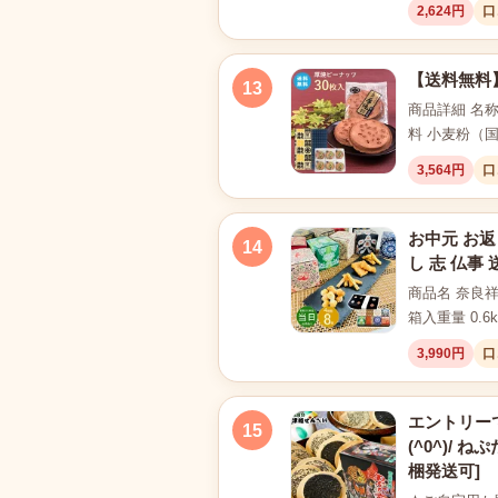
2,624円
口
【送料無料
13
商品詳細 名称
料 小麦粉（
3,564円
口
お中元 お返
14
し 志 仏事 
商品名 奈良
箱入重量 0.6k
3,990円
口
エントリーで
15
(^0^)/
梱発送可]