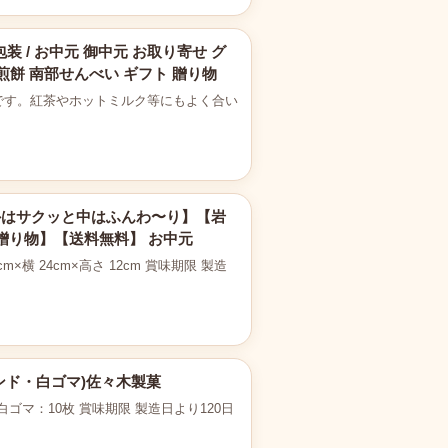
装 / お中元 御中元 お取り寄せ グ
 煎餅 南部せんべい ギフト 贈り物
です。紅茶やホットミルク等にもよく合い
外はサクッと中はふんわ〜り】【岩
！贈り物】【送料無料】 お中元
横 24cm×高さ 12cm 賞味期限 製造
ンド・白ゴマ)佐々木製菓
白ゴマ：10枚 賞味期限 製造日より120日