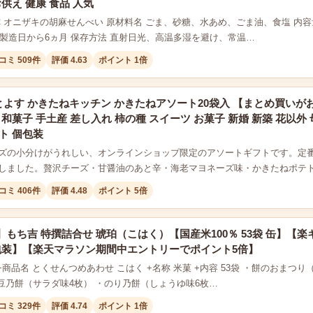
お供え 健康 食品 人気
称 オニザキの胡麻せんべい 原材料名 ごま、砂糖、水あめ、ごま油、食塩 内
限 製造日から6ヵ月 保存方法 直射日光、高温多湿を避け、常温…
コミ 509件
評価 4.63
ポイント 1倍
よす かきたねキッチン かきたねアソート20袋入 【まとめ買いがお
 和菓子 手土産 差し入れ 柿の種 スイーツ お菓子 新婚 新築 花以外
ト 個包装
ズの小分けがうれしい、オンラインショップ限定のアソートギフトです。定
しました。贅沢チーズ・甘醤油のあと辛・海老マヨネーズ味・かきたねポテ
コミ 406件
評価 4.48
ポイント 5倍
もち吉 特撰詰合せ 琥珀（こはく）【国産米100％ 53袋 缶】【
包装】【楽天マラソン期間中エントリーでポイント5倍】
+商品名 とくせんつめあわせ こはく +名称 米菓 +内容 53袋 ・餅のおま
・豆乃餅（サラダ味4枚） ・のり乃餅（しょうゆ味6枚…
コミ 329件
評価 4.74
ポイント 1倍