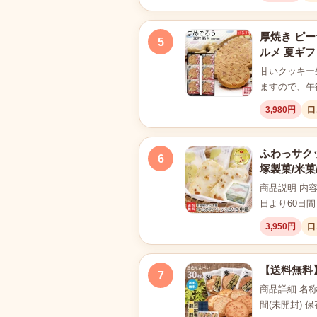
厚焼き ピー
5
ルメ 夏ギフ
甘いクッキー
ますので、午
3,980円
口
ふわっサク
6
塚製菓/米菓
商品説明 内容
日より60日間
3,950円
口
【送料無料
7
商品詳細 名称
間(未開封)