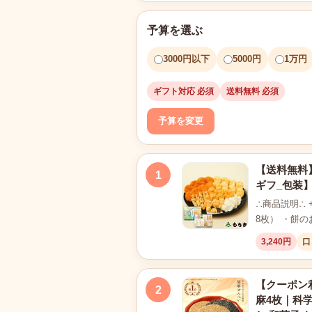
予算を選ぶ
3000円以下
5000円
1万円
ギフト対応 必須
送料無料 必須
予算を変更
【送料無料】
1
ギフ_包装
∴商品説明∴ 
8枚） ・餅
3,240円
口
【クーポン利
2
麻4枚｜科学