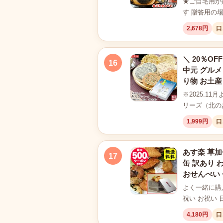
★ご自宅用か
す 贈答用の
2,678円
口
＼ 20％OF
16
中元 グルメ
り物 お土産
※2025.1
リーズ（北の
1,999円
口
あす楽 草加
17
缶 訳あり 
おせんべい 
よく一緒に購入
祝い お祝い 
4,180円
口