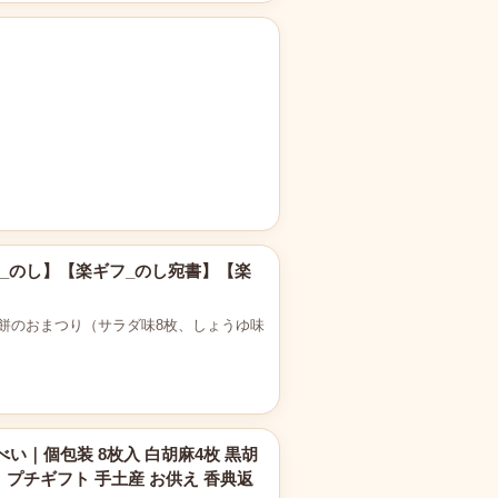
ギフ_のし】【楽ギフ_のし宛書】【楽
袋 ・餅のおまつり（サラダ味8枚、しょうゆ味
い｜個包装 8枚入 白胡麻4枚 黒胡
 プチギフト 手土産 お供え 香典返