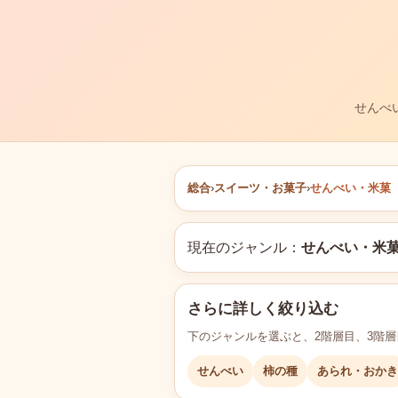
せんべ
総合
›
スイーツ・お菓子
›
せんべい・米菓
現在のジャンル：
せんべい・米
さらに詳しく絞り込む
下のジャンルを選ぶと、2階層目、3階
せんべい
柿の種
あられ・おかき