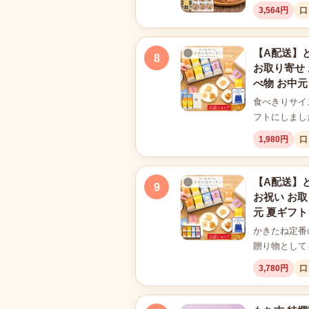
3,564円
口
【A配送】と
8
お取り寄せ 
べ物 お中元
食べきりサイ
フトにしまし
1,980円
口
【A配送】と
9
お祝い お取
元 夏ギフト
かきたね定番
贈り物として
3,780円
口