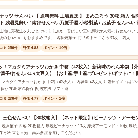
ナッツ せんべい 【 送料無料 工場直送 】 まめごろう 30枚 箱入 個包
ト 残暑見舞い / 南部せんべい乃巖手屋 小松製菓 / お菓子 せんべい
生地に落花生を丸ごとそのまま加え、香ばしい豆の風味が人気のおせんべい
後のおやつにもおすすめです。 名称焼菓子 商品名まめごろう30枚 箱入…
コミ 259件
評価 4.83
ポイント 10倍
ッ！マカダミアナッツおかき 中箱（42枚入）新潟味のれん本舗【
/菓子/おせんべい/大豆入】【お土産/手土産/プレゼント/ギフトに
 マカダミアナッツおかき 中箱（42枚入） 内容量 42枚入り 箱サイズ：縦 25cm×
 保存方法 常温保存 配送方法 ヤマト運…
コミ 239件
評価 4.77
ポイント 1倍
】三色せんべい 【30枚箱入】【ネット限定】(ピーナッツ・アーモ
 焼き菓子 内容 30枚箱入 厚焼ピーナッツ：10枚 厚焼アーモンド：10枚 厚焼
 保存方法 直射日光、高温多湿を避けてください。…