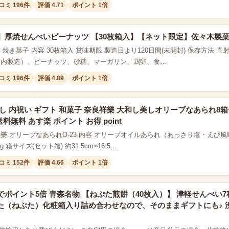
コミ 196件
評価 4.71
ポイント 1倍
】厚焼せんべいピーナッツ 【30枚箱入】【ネット限定】佐々木製
 焼き菓子 内容 30枚箱入 賞味期限 製造日より120日間(未開封) 保存方法
国内製造）、ピーナッツ、砂糖、マーガリン、鶏卵、食…
コミ 196件
評価 4.89
ポイント 1倍
し 内祝い ギフト 和菓子 奈良祥樂 大和し美しオリーブなあられ8箱
送料無料 あす楽 ポイント お得 point
祥樂 オリーブなあられO-23 内容 オリーブオイルあられ（あっさり塩・えび風
g 箱サイズ(セット箱) 約31.5cm×16.5…
コミ 152件
評価 4.66
ポイント 1倍
ポイント5倍 青森名物 【ねぷた煎餅（40枚入）】 津軽せんべい7
 ねぷた（ねぶた）化粧箱入り詰め合わせなので、そのままギフトにも♪ 