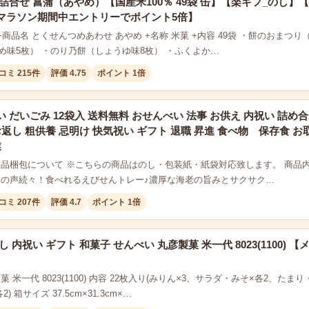
詰合せ 菖蒲（あやめ）【国産米100％ 49袋 缶】【楽ギフ_のし】
マラソン期間中エントリーでポイント5倍】
+商品名 とくせんつめあわせ あやめ +名称 米菓 +内容 49袋 ・餅のおまつ
め味5枚） ・のり乃餅（しょうゆ味8枚） ・ふくよか…
コミ 215件
評価 4.75
ポイント 1倍
 だいごみ 12袋入 送料無料 おせんべい 法事 お供え 内祝い 詰め合
お返し 粗供養 忌明け 快気祝い ギフト 退職 昇進 食べ物 保存食 お
業
商品梱包について ※こちらの商品はのし・包装紙・紙袋対応致します。 商品内
きの声続々！食べれるえびせんトレー♪濃厚な海老の旨みとサクサク…
コミ 207件
評価 4.7
ポイント 1倍
し 内祝い ギフト 和菓子 せんべい 丸彦製菓 米一代 8023(1100)
菓 米一代 8023(1100) 内容 22枚入り(みりん×3、サラダ・みそ×各2、
) 箱サイズ 37.5cm×31.3cm×…