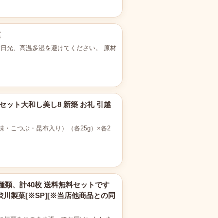
菓
 直射日光、高温多湿を避けてください。 原材
セット大和し美し8 新築 お礼 引越
味・こつぶ・昆布入り）（各25g）×各2
種類、計40枚 送料無料セットです
渋川製菓[※SP][※当店他商品との同