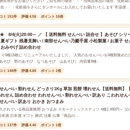
贈答用かをお選びください ご自宅用の場合・・・当商品単品の場合、化粧箱
場合・・・化粧箱をさらにダンボールにお入れしてお届けいたします 常温便…
コミ 151件
評価 4.56
ポイント 10倍
F★ 8/4(火)20:00～ ／ 【 送料無料 せんべい 詰合せ 】あそび シリ
 夏ギフト 残暑見舞い / 南部せんべい乃巖手屋 小松製菓 / お菓子 
 おみやげ 詰め合わせ
1月より9種18枚に リニューアルいたしました。 人気のおせんべいを9種類集め
あそび 野のあそび なつあそび 山あそび） 内容量9種…
コミ 149件
評価 4.89
ポイント 2倍
せんべい 割れせん どっさり1Kg 草加 煎餅 壊れせん【送料無料】【
われせん 詰め合わせ われせんべい 割れせんべい 訳あり こわれせん
せんべい 訳あり おかき おつまみ
されている商品業務用 おつまみ スモークミックスナッツ 4種2,480円～ 父の
日本酒 日本酒 ギフト 葬式 法事 仏事『商品の…
コミ 137件
評価 4.46
ポイント 1倍