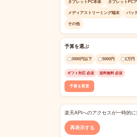
タブレットPC本体
タブレットPC
メディアストリーミング端末
バッ
その他
予算を選ぶ
3000円以下
5000円
1万円
ギフト対応 必須
送料無料 必須
予算を変更
楽天APIへのアクセスが一時的
再表示する