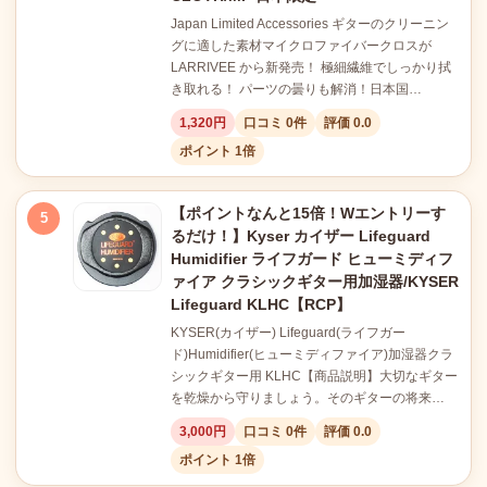
Japan Limited Accessories ギターのクリーニン
グに適した素材マイクロファイバークロスが
LARRIVEE から新発売！ 極細繊維でしっかり拭
き取れる！ パーツの曇りも解消！日本国…
1,320円
口コミ 0件
評価 0.0
ポイント 1倍
【ポイントなんと15倍！Wエントリーす
5
るだけ！】Kyser カイザー Lifeguard
Humidifier ライフガード ヒューミディフ
ァイア クラシックギター用加湿器/KYSER
Lifeguard KLHC【RCP】
KYSER(カイザー) Lifeguard(ライフガー
ド)Humidifier(ヒューミディファイア)加湿器クラ
シックギター用 KLHC【商品説明】大切なギター
を乾燥から守りましょう。そのギターの将来…
3,000円
口コミ 0件
評価 0.0
ポイント 1倍