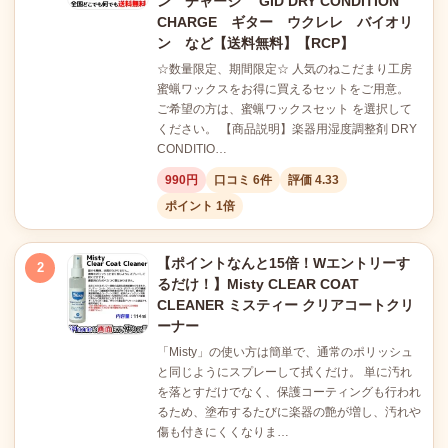
ン チャージ GID DRY CONDITION
CHARGE ギター ウクレレ バイオリ
ン など【送料無料】【RCP】
☆数量限定、期間限定☆ 人気のねこだまり工房
蜜蝋ワックスをお得に買えるセットをご用意。
ご希望の方は、蜜蝋ワックスセット を選択して
ください。 【商品説明】楽器用湿度調整剤 DRY
CONDITIO…
990円
口コミ 6件
評価 4.33
ポイント 1倍
【ポイントなんと15倍！Wエントリーす
2
るだけ！】Misty CLEAR COAT
CLEANER ミスティー クリアコートクリ
ーナー
「Misty」の使い方は簡単で、通常のポリッシュ
と同じようにスプレーして拭くだけ。 単に汚れ
を落とすだけでなく、保護コーティングも行われ
るため、塗布するたびに楽器の艶が増し、汚れや
傷も付きにくくなりま…