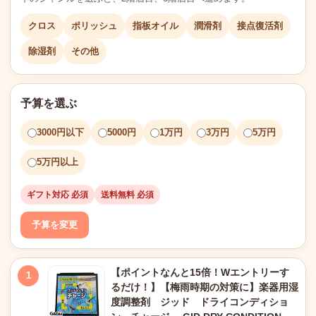
クロス
ポリッシュ
指板オイル
潤滑剤
接点復活剤
除湿剤
その他
予算を選ぶ
3000円以下
5000円
1万円
3万円
5万円
5万円以上
ギフト対応 必須
送料無料 必須
予算を変更
【ポイントなんと15倍！Wエントリーす
1
るだけ！】【梅雨時期の対策に】楽器用湿
度調整剤 ジッド ドライコンディショ