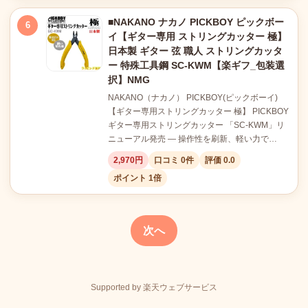
■NAKANO ナカノ PICKBOY ピックボー
6
イ【ギター専用 ストリングカッター 極】
日本製 ギター 弦 職人 ストリングカッタ
ー 特殊工具鋼 SC-KWM【楽ギフ_包装選
択】NMG
NAKANO（ナカノ） PICKBOY(ピックボーイ)
【ギター専用ストリングカッター 極】 PICKBOY
ギター専用ストリングカッター 「SC-KWM」リ
ニューアル発売 ― 操作性を刷新、軽い力で…
2,970円
口コミ 0件
評価 0.0
ポイント 1倍
次へ
Supported by 楽天ウェブサービス