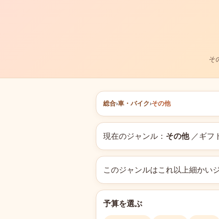
そ
総合
›
車・バイク
›
その他
現在のジャンル：
その他
／ギフ
このジャンルはこれ以上細かい
予算を選ぶ