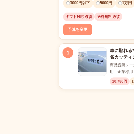
3000円以下
5000円
1万円
ギフト対応 必須
送料無料 必須
予算を変更
車に貼れるマ
1
名カッティ
商品説明メー
用 企業様用 
10,780円