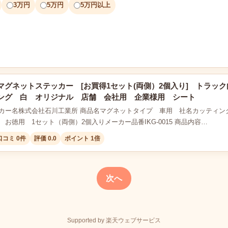
3万円
5万円
5万円以上
グネットステッカー [お買得1セット(両側）2個入り] トラック向
ング 白 オリジナル 店舗 会社用 企業様用 シート
カー名株式会社石川工業所 商品名マグネットタイプ 車用 社名カッティン
お徳用 1セット（両側）2個入りメーカー品番IKG-0015 商品内容…
口コミ 0件
評価 0.0
ポイント 1倍
次へ
Supported by 楽天ウェブサービス