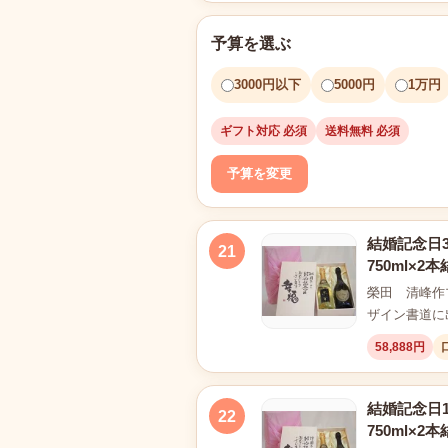
予算を選ぶ
3000円以下
5000円
1万円
ギフト対応 必須
送料無料 必須
予算を変更
結婚記念日
21
750ml×
榮田 清峰作
ザイン書道に
58,888円
結婚記念日
22
750ml×