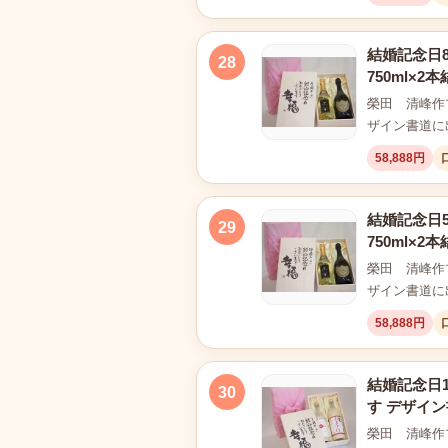
結婚記念日
28
750ml×
榮田 清峰作
ザイン書道に
58,888円
結婚記念日
29
750ml×
榮田 清峰作
ザイン書道に
58,888円
結婚記念日1
30
す デザイ
榮田 清峰作