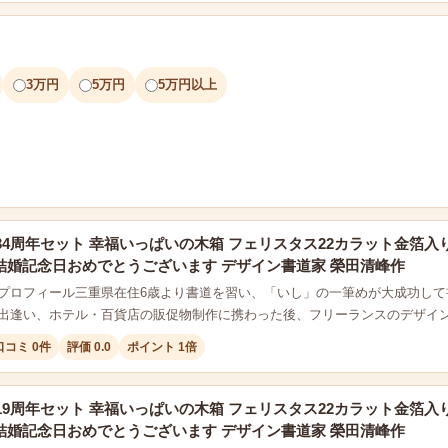
3万円
5万円
5万円以上
34周年セット 幸福いっぱいの木箱 フェリスタス22カラット金箔入
2本結婚記念日おめでとうございます デザイン書道家 榮田清峰作
プロフィール三重県在住6歳より書道を習い、「いし」の一筆めが大成功して
出逢い、ホテル・百貨店の販促物制作に携わった後、フリーランスのデザイ
口コミ 0件
評価 0.0
ポイント 1倍
19周年セット 幸福いっぱいの木箱 フェリスタス22カラット金箔入
2本結婚記念日おめでとうございます デザイン書道家 榮田清峰作