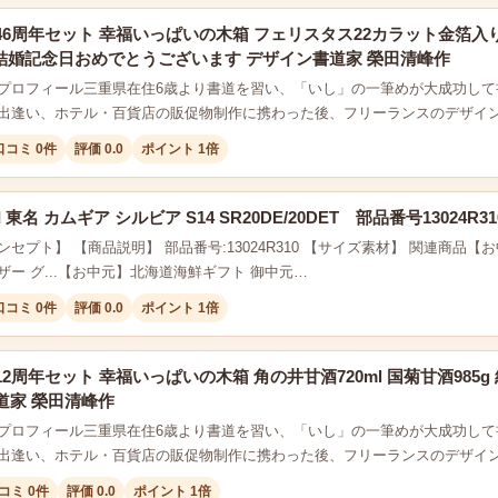
46周年セット 幸福いっぱいの木箱 フェリスタス22カラット金箔入
2本結婚記念日おめでとうございます デザイン書道家 榮田清峰作
プロフィール三重県在住6歳より書道を習い、「いし」の一筆めが大成功して
出逢い、ホテル・百貨店の販促物制作に携わった後、フリーランスのデザイ
口コミ 0件
評価 0.0
ポイント 1倍
I 東名 カムギア シルビア S14 SR20DE/20DET 部品番号13024R31
セプト】 【商品説明】 部品番号:13024R310 【サイズ素材】 関連商品【
ー グ...【お中元】北海道海鮮ギフト 御中元…
口コミ 0件
評価 0.0
ポイント 1倍
2周年セット 幸福いっぱいの木箱 角の井甘酒720ml 国菊甘酒98
道家 榮田清峰作
プロフィール三重県在住6歳より書道を習い、「いし」の一筆めが大成功して
出逢い、ホテル・百貨店の販促物制作に携わった後、フリーランスのデザイ
コミ 0件
評価 0.0
ポイント 1倍