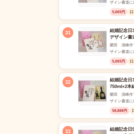
ザイン書道に
5,065円
口
結婚記念日3
31
デザイン書
榮田 清峰作
ザイン書道に
5,065円
口
結婚記念日
32
750ml×
榮田 清峰作
ザイン書道に
58,888円
結婚記念日5
33