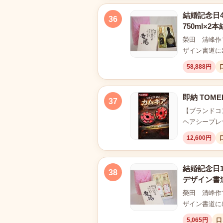
結婚記念日
36
750ml×
榮田 清峰作
ザイン書道に
58,888円
即納 TOME
37
【ブランドコン
ヘアシープレザ
12,600円
結婚記念日1
38
デザイン書
榮田 清峰作
ザイン書道に
5,065円
口