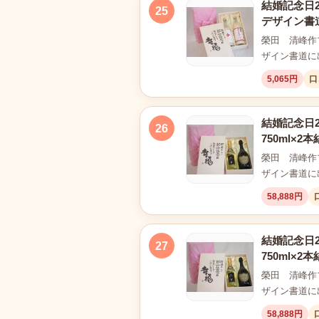
結婚記念日2
25
デザイン書
榮田 清峰作
ザイン書道に
5,065円
口
結婚記念日
26
750ml×
榮田 清峰作
ザイン書道に
58,888円
結婚記念日
27
750ml×
榮田 清峰作
ザイン書道に
58,888円