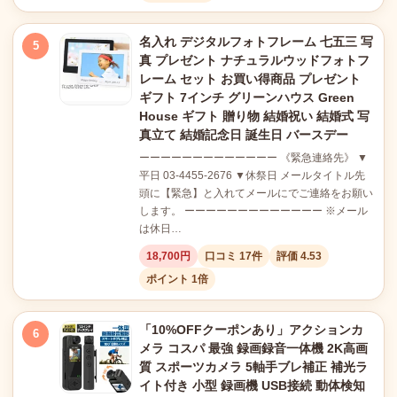
名入れ デジタルフォトフレーム 七五三 写
5
真 プレゼント ナチュラルウッドフォトフ
レーム セット お買い得商品 プレゼント
ギフト 7インチ グリーンハウス Green
House ギフト 贈り物 結婚祝い 結婚式 写
真立て 結婚記念日 誕生日 バースデー
ーーーーーーーーーーーーー 《緊急連絡先》 ▼
平日 03-4455-2676 ▼休祭日 メールタイトル先
頭に【緊急】と入れてメールにでご連絡をお願い
します。 ーーーーーーーーーーーーー ※メール
は休日…
18,700円
口コミ 17件
評価 4.53
ポイント 1倍
「10%OFFクーポンあり」アクションカ
6
メラ コスパ 最強 録画録音一体機 2K高画
質 スポーツカメラ 5軸手ブレ補正 補光ラ
イト付き 小型 録画機 USB接続 動体検知