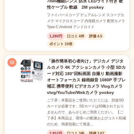
7mm極細レンズ 防水 LEDライト付き 硬
性ケーブル 軟線 2M yookey
ファイバースコープ デュアルレンズ スコープカ
メラ マイクロスコープ 内視鏡カメラ 配管カメラ
Type-C Android アンドロイド
1,280円
口コミ 4件
評価 4.5
ポイント 10倍
「操作簡単初心者向け」デジカメ デジタ
10
ルカメラ 4K アクションカメラ 小型 SDカ
ード対応 180°回転画面 自撮り 動画撮影
オートフォーカス 録画録音 1080P 手ブレ
補正 携帯便利 ビデオカメラ Vlogカメラ
vlog/YouTube/Webカメラ yookey
ご了承：本製品をご使用いただくには、別途SD
カードが必要です。SDカードは同梱されており
ませんので、あらかじめご用意ください。 【ご
了承】本商品は、環境への配慮およびコスト削減
のため、簡易包装にて発送…
2,952円
口コミ 3件
評価 3.67