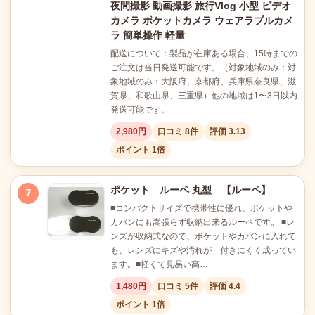
夜間撮影 動画撮影 旅行Vlog 小型 ビデオ
カメラ ポケットカメラ ウェアラブルカメ
ラ 簡単操作 軽量
配送について：製品が在庫ある場合、15時までの
ご注文は当日発送可能です。（対象地域のみ：対
象地域のみ：大阪府、京都府、兵庫県奈良県、滋
賀県、和歌山県、三重県）他の地域は1〜3日以内
発送可能です。
2,980円
口コミ 8件
評価 3.13
ポイント 1倍
ポケット ルーペ 丸型 【ルーペ】
7
■コンパクトサイズで携帯性に優れ、ポケットや
カバンにも嵩張らず収納出来るルーペです。 ■レ
ンズが収納式なので、ポケットやカバンに入れて
も、レンズにキズや汚れが 付きにくく成ってい
ます。■軽くて見易い高…
1,480円
口コミ 5件
評価 4.4
ポイント 1倍