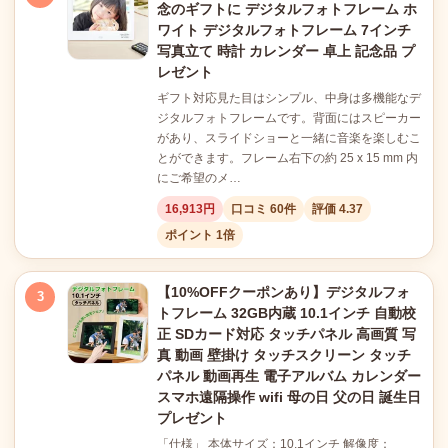
念のギフトに デジタルフォトフレーム ホ
ワイト デジタルフォトフレーム 7インチ
写真立て 時計 カレンダー 卓上 記念品 プ
レゼント
ギフト対応見た目はシンプル、中身は多機能なデ
ジタルフォトフレームです。背面にはスピーカー
があり、スライドショーと一緒に音楽を楽しむこ
とができます。フレーム右下の約 25 x 15 mm 内
にご希望のメ…
16,913円
口コミ 60件
評価 4.37
ポイント 1倍
【10%OFFクーポンあり】デジタルフォ
3
トフレーム 32GB内蔵 10.1インチ 自動校
正 SDカード対応 タッチパネル 高画質 写
真 動画 壁掛け タッチスクリーン タッチ
パネル 動画再生 電子アルバム カレンダー
スマホ遠隔操作 wifi 母の日 父の日 誕生日
プレゼント
「仕様」 本体サイズ：10.1インチ 解像度：