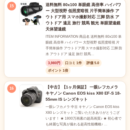
送料無料 80x100 単眼鏡 高倍率 ハイパワ
15
ー 大型視野 低照度暗視 片手簡単操作 ア
ウトドア用 スマホ撮影対応 三脚 防水 ア
ウトドア 遠足 旅行 競馬 観光 単眼望遠鏡
天体望遠鏡
ITEM INFORMATION 商品名 送料無料 80x100 単
眼鏡 高倍率 ハイパワー 大型視野 低照度暗視 片
手簡単操作 アウトドア用 スマホ撮影対応 三脚 防
水 アウトドア 遠足 旅行 競馬…
3,980円
口コミ 1件
評価 5.0
ポイント 1倍
【中古】【1ヶ月保証】 一眼レフカメラ
16
キヤノン Canon EOS kiss X80 EF-S 18-
55mm IS レンズキット
一眼レフカメラ 中古 キヤノン Canon EOS kiss
X80 レンズキット ご覧いただきありがとうござ
います！ ★ 1800万画素の超高画質♪ ★ 初心者で
も綺麗な写真が撮れる超高性能機種♪ …