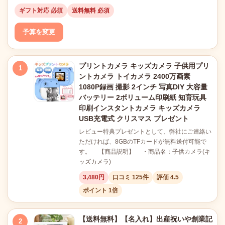
ギフト対応 必須
送料無料 必須
予算を変更
プリントカメラ キッズカメラ 子供用プリ
1
ントカメラ トイカメラ 2400万画素
1080P録画 撮影 2インチ 写真DIY 大容量
バッテリー 2ボリューム印刷紙 知育玩具
印刷インスタントカメラ キッズカメラ
USB充電式 クリスマス プレゼント
レビュー特典プレゼントとして、弊社にご連絡い
ただければ、8GBのTFカードが無料送付可能で
す。 【商品説明】 ・商品名：子供カメラ(キ
ッズカメラ)
3,480円
口コミ 125件
評価 4.5
ポイント 1倍
【送料無料】【名入れ】出産祝いや創業記
2