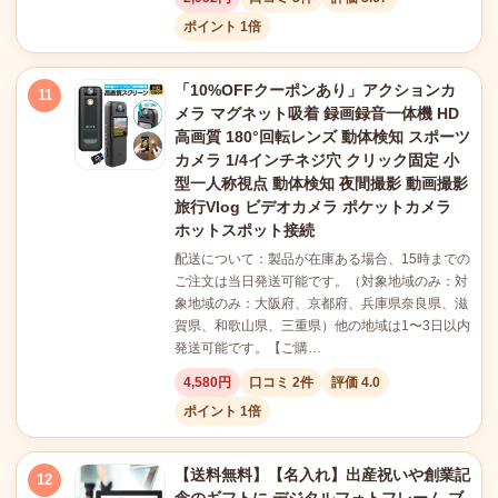
ポイント 1倍
「10%OFFクーポンあり」アクションカ
11
メラ マグネット吸着 録画録音一体機 HD
高画質 180°回転レンズ 動体検知 スポーツ
カメラ 1/4インチネジ穴 クリック固定 小
型一人称視点 動体検知 夜間撮影 動画撮影
旅行Vlog ビデオカメラ ポケットカメラ
ホットスポット接続
配送について：製品が在庫ある場合、15時までの
ご注文は当日発送可能です。（対象地域のみ：対
象地域のみ：大阪府、京都府、兵庫県奈良県、滋
賀県、和歌山県、三重県）他の地域は1〜3日以内
発送可能です。【ご購…
4,580円
口コミ 2件
評価 4.0
ポイント 1倍
【送料無料】【名入れ】出産祝いや創業記
12