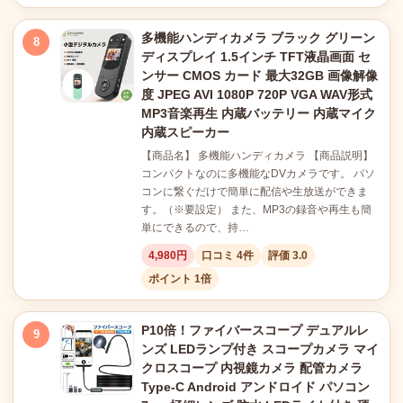
多機能ハンディカメラ ブラック グリーン
8
ディスプレイ 1.5インチ TFT液晶画面 セ
ンサー CMOS カード 最大32GB 画像解像
度 JPEG AVI 1080P 720P VGA WAV形式
MP3音楽再生 内蔵バッテリー 内蔵マイク
内蔵スピーカー
【商品名】 多機能ハンディカメラ 【商品説明】
コンパクトなのに多機能なDVカメラです。 パソ
コンに繋ぐだけで簡単に配信や生放送ができま
す。（※要設定） また、MP3の録音や再生も簡
単にできるので、持…
4,980円
口コミ 4件
評価 3.0
ポイント 1倍
P10倍！ファイバースコープ デュアルレ
9
ンズ LEDランプ付き スコープカメラ マイ
クロスコープ 内視鏡カメラ 配管カメラ
Type-C Android アンドロイド パソコン