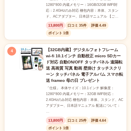
1280*800 内蔵メモリー：16GB/32GB WIFI対
応：2.4GHzのみ対応 梱包内容：本体、スタン
ド、ACアダプター、日本語マニュアル 【ご…
13,800円
口コミ 35件
評価 4.49
ポイント 1倍
【32GB内蔵】デジタルフォトフレーム
4
wi-fi 10.1インチ 自動校正 micro SDカー
ド対応 自動ON/OFF タッチパネル 遠隔転
送 高画質 写真 動画 壁掛け タッチスクリ
ーン タッチパネル 電子アルバム スマホ転
送 frameo 母の日 プレゼント
「仕様」 本体サイズ：10.1インチ 解像度：
1280*800 内蔵メモリー：32GB WIFI対応：
2.4GHzのみ対応 梱包内容：本体、スタンド、AC
アダプター、日本語マニュアル 配送について：
…
13,800円
口コミ 25件
評価 4.64
ポイント 1倍