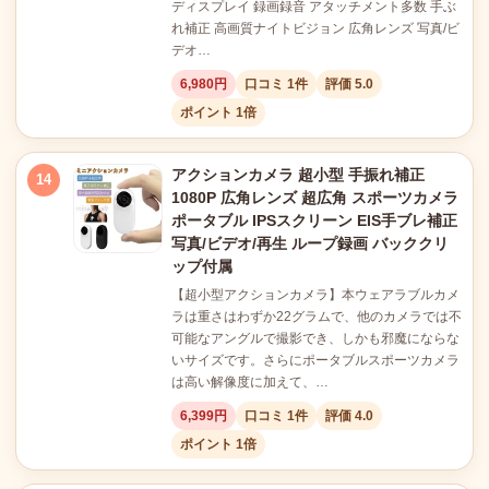
ディスプレイ 録画録音 アタッチメント多数 手ぶ
れ補正 高画質ナイトビジョン 広角レンズ 写真/ビ
デオ…
6,980円
口コミ 1件
評価 5.0
ポイント 1倍
アクションカメラ 超小型 手振れ補正
14
1080P 広角レンズ 超広角 スポーツカメラ
ポータブル IPSスクリーン EIS手ブレ補正
写真/ビデオ/再生 ループ録画 バッククリ
ップ付属
【超小型アクションカメラ】本ウェアラブルカメ
ラは重さはわずか22グラムで、他のカメラでは不
可能なアングルで撮影でき、しかも邪魔にならな
いサイズです。さらにポータブルスポーツカメラ
は高い解像度に加えて、…
6,399円
口コミ 1件
評価 4.0
ポイント 1倍