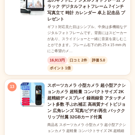
念のギフトに デジタルフォトフレーム ブ
ラック デジタルフォトフレーム 7インチ
写真立て 時計 カレンダー 卓上 記念品 プ
レゼント
ギフト対応見た目はシンプル、中身は多機能なデ
ジタルフォトフレームです。背面にはスピーカー
があり、スライドショーと一緒に音楽を楽しむこ
とができます。フレーム右下の約 25 x 15 mm 内
にご希望のメ…
16,913円
口コミ 2件
評価 5.0
ポイント 1倍
スポーツカメラ 小型カメラ 超小型アクシ
13
ョンカメラ 超軽量 コンパクトサイズ 2K
超精細ディスプレイ 録画録音 アタッチメ
ント多数 手ぶれ補正 高画質ナイトビジョ
ン 広角レンズ 写真/ビデオ/再生 バックク
リップ付属 32GBカード付属
商品名 スポーツカメラ 小型カメラ 超小型アクシ
ョンカメラ 超軽量 コンパクトサイズ 2K 超精細