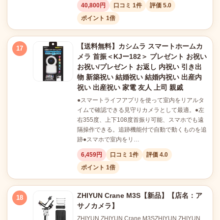
40,800円
口コミ 1件
評価 5.0
ポイント 1倍
【送料無料】カシムラ スマートホームカ
17
メラ 首振＜KJー182＞ プレゼント お祝い
お祝い/プレゼント お返し 内祝い 引き出
物 新築祝い 結婚祝い 結婚内祝い 出産内
祝い 出産祝い 家電 友人 上司 親戚
●スマートライフアプリを使って室内をリアルタ
イムで確認できる見守りカメラとして最適。●左
右355度、上下108度首振り可能、スマホでも遠
隔操作できる。追跡機能付で自動で動くものを追
跡●スマホで室内をリ…
6,459円
口コミ 1件
評価 4.0
ポイント 1倍
ZHIYUN Crane M3S【新品】【店名：ア
18
サノカメラ】
ZHIYUN ZHIYUN Crane M3SZHIYUN ZHIYUN